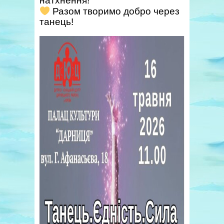
натхнення!
Разом творимо добро через
танець!