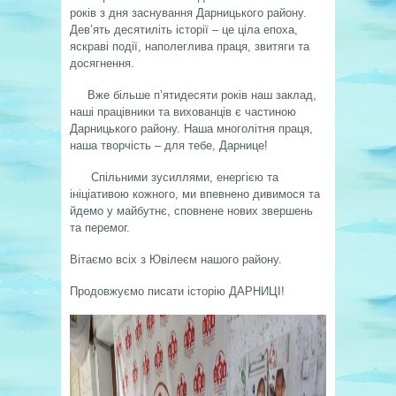
років з дня заснування Дарницького району.
Дев’ять десятиліть історії – це ціла епоха,
яскраві події, наполеглива праця, звитяги та
досягнення.
Вже більше п’ятидесяти років наш заклад,
наші працівники та вихованців є частиною
Дарницького району. Наша многолітня праця,
наша творчість – для тебе, Дарнице!
Спільними зусиллями, енергією та
ініціативою кожного, ми впевнено дивимося та
йдемо у майбутнє, сповнене нових звершень
та перемог.
Вітаємо всіх з Ювілеєм нашого району.
Продовжуємо писати історію ДАРНИЦІ!