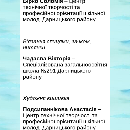
Бірко Соломія
– Центр
технічної творчості та
професійної орієнтації шкільної
молоді Дарницького району
В’язання спицями, гачком,
нитянки
Чадаєва Вікторія
–
Спеціалізована загальноосвітня
школа №291 Дарницького
району
Художня вишивка
Подсипаннікова Анастасія
–
Центр технічної творчості та
професійної орієнтації шкільної
молоді Дарницького району