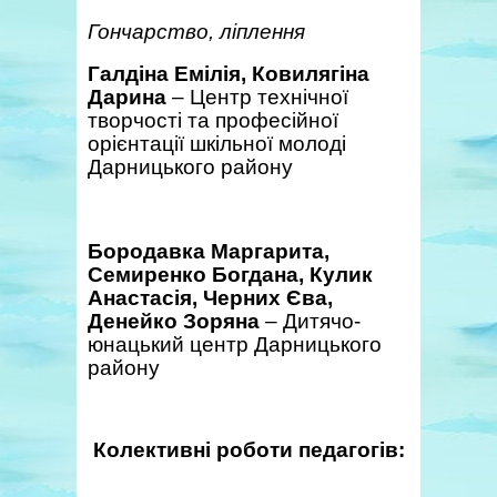
Гончарство, ліплення
Галдіна Емілія, Ковилягіна
Дарина
– Центр технічної
творчості та професійної
орієнтації шкільної молоді
Дарницького району
Бородавка Маргарита
,
Семиренко Богдана
,
Кулик
Анастасія
,
Черних Єва
,
Денейко Зоряна
– Дитячо-
юнацький центр Дарницького
району
Колективні роботи педагогів: