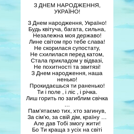
З ДНЕМ НАРОДЖЕННЯ,
УКРАЇНО!
З Днем народження, Україно!
Будь квітуча, багата, сильна,
Незалежна моя державо!
Лине світом про тебе слава!
Не скорилася супостату,
Не схилилася перед катом,
Стала прикладом у відвазі,
Не похитності та звитязі!
З Днем народження, наша
ненько!
Прокидаєшься ти раненько!
Ти і поле , і ліс , і річка.
Лиш горить по загиблим свічка
…
Пам’ятаємо тих, хто загинув,
За сім’ю, за свій дім, країну …
Але дав Тобі змогу жити!
Бо Ти краща з усіх на світі