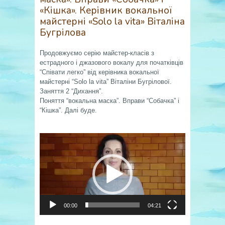
«Кішка». Керівник вокальної
майстерні «Solo la vita» Віталіна
Бугрілова
Продовжуємо серію майстер-класів з
естрадного і джазового вокалу для початківців
“Співати легко” від керівника вокальної
майстерні “Solo la vita” Віталіни Бугрілової.
Заняття 2 “Дихання”.
Поняття “вокальна маска”. Вправи “Собачка” і
“Кішка”. Далі буде.
Відеопрогравач
00:00
04:21