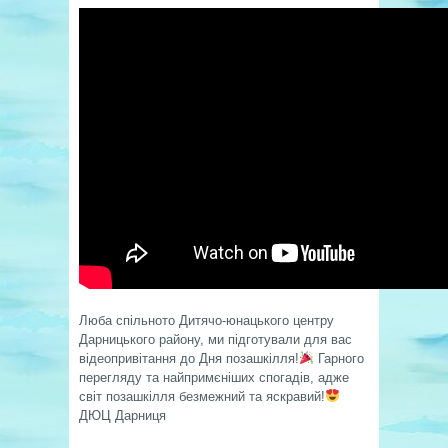
Люба спільното Дитячо-юнацького центру
Дарницького району, ми підготували для вас
відеопривітання до Дня позашкілля!
Гарного
перегляду та найпримєніших спогадів, адже
світ позашкілля безмежний та яскравий!
ДЮЦ Дарниця