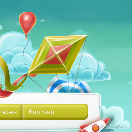
лерея
Корисно