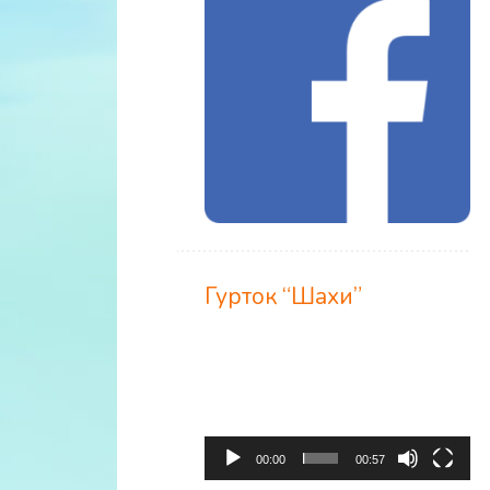
Гурток “Шахи”
Відеопрогравач
00:00
00:57