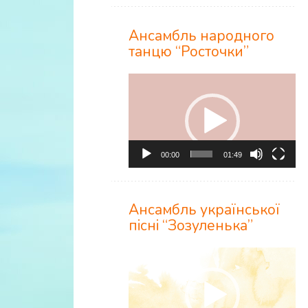
Ансамбль народного
танцю “Росточки”
Відеопрогравач
00:00
01:49
Ансамбль української
пісні “Зозуленька”
Відеопрогравач