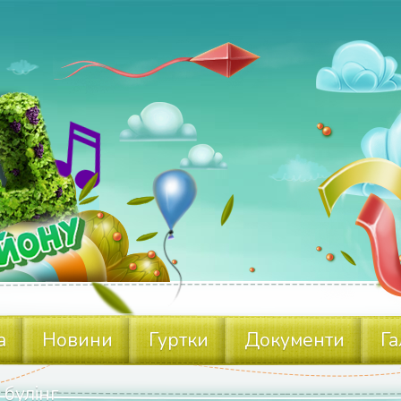
а
Новини
Гуртки
Документи
Га
 булінг