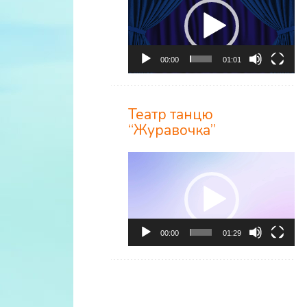
00:00
01:01
Театр танцю
“Журавочка”
Відеопрогравач
00:00
01:29