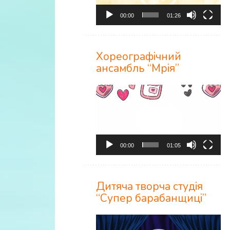
00:00
01:26
Хореографічний
ансамбль “Мрія”
Відеопрогравач
00:00
01:05
Дитяча творча студія
“Супер барабанщиці”
Відеопрогравач