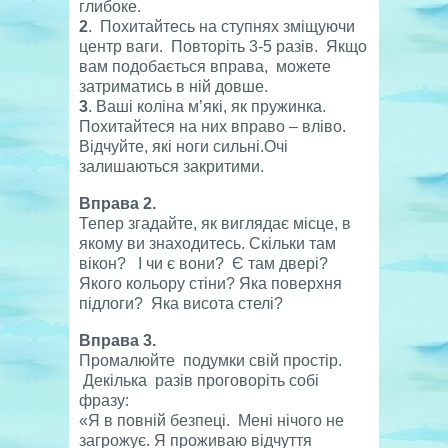
глибоке.
2
. Похитайтесь на ступнях зміщуючи
центр ваги. Повторіть 3-5 разів. Якщо
вам подобається вправа, можете
затриматись в ній довше.
3
. Ваші коліна м’які, як пружинка.
Похитайтеся на них вправо – вліво.
Відчуйте, які ноги сильні.Очі
залишаються закритими.
Вправа 2.
Тепер згадайте, як виглядає місце, в
якому ви знаходитесь. Скільки там
вікон? І чи є вони? Є там двері?
Якого кольору стіни? Яка поверхня
підлоги? Яка висота стелі?
Вправа 3.
Промалюйте подумки свій простір.
Декілька разів проговоріть собі
фразу:
«Я в повній безпеці. Мені нічого не
загрожує. Я проживаю відчуття