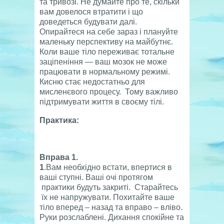
та тривозі. Не думайте про те, скільки
вам довелося втратити і що
доведеться будувати далі.
Опирайтеся на себе зараз і плануйте
маленьку перспективу на майбутнє.
Коли ваше тіло переживає тотальне
заціпеніння — ваш мозок не може
працювати в нормальному режимі.
Кисню стає недостатньо для
мисленєвого процесу. Тому важливо
підтримувати життя в своєму тілі.
Практика:
Вправа 1.
1
.Вам необхідно встати, впертися в
ваші ступні. Ваші очі протягом
практики будуть закриті. Старайтесь
їх не напружувати. Похитайте ваше
тіло вперед – назад та вправо – вліво.
Руки розслаблені. Дихання спокійне та