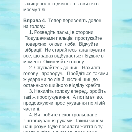
захищеності і вдячності за життя в
моєму тілі.
Вправа 4.
Тепер переведіть долоні
на голову.
1. Розведіть пальці в сторони.
Подушечками пальців простукайте
поверхню голови, лоба. Відчуйте
вібрації. Не старайтесь аналізувати
все, що зараз відбувається Будьте в
моменті. Оживляйте голову.
2. Спускайтесь до шиї. Нахиліть
голову праворуч. Пройдіться такими
ж ударами по лівій частині шиї до
останнього шийного відділу хребта.
3. Нахиліть голову вперед, зробіть
такі ж простукування. А потім вліво,
продовжуючи простукування по лівій
частині.
4. Ви робите неконтрольоване
зіштовхування руками. Таким чином
наш розум буде посилати життя в ту