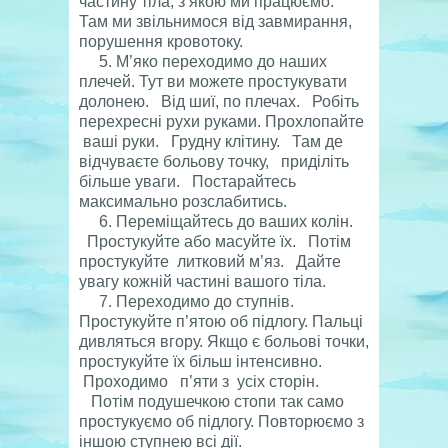
частину тіла, з якою ми працюємо.
Там ми звільнимося від завмирання,
порушення кровотоку.
5. М’яко переходимо до наших
плечей. Тут ви можете простукувати
долонею. Від шиї, по плечах. Робіть
перехресні рухи руками. Прохлопайте
ваші руки. Грудну клітину. Там де
відчуваєте больову точку, приділіть
більше уваги. Постарайтесь
максимально розслабитись.
6. Переміщайтесь до ваших колін.
Простукуйте або масуйте їх. Потім
простукуйте литковий м’яз. Дайте
увагу кожній частині вашого тіла.
7. Переходимо до ступнів.
Простукуйте п’ятою об підлогу. Пальці
дивляться вгору. Якщо є больові точки,
простукуйте їх більш інтенсивно.
Проходимо п’яти з усіх сторін.
Потім подушечкою стопи так само
простукуємо об підлогу. Повторюємо з
іншою ступнею всі дії.