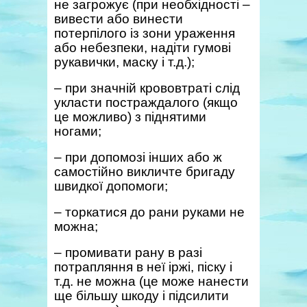
не загрожує (при необхідності –
вивести або винести
потерпілого із зони ураження
або небезпеки, надіти гумові
рукавички, маску і т.д.);
– при значній крововтраті слід
укласти постраждалого (якщо
це можливо) з піднятими
ногами;
– при допомозі інших або ж
самостійно викличте бригаду
швидкої допомоги;
– торкатися до рани руками не
можна;
– промивати рану в разі
потрапляння в неї іржі, піску і
т.д. не можна (це може нанести
ще більшу шкоду і підсилити