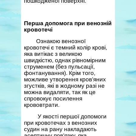
пошкодженої поверхні.
Перша допомога при венозній
кровотечі
Ознакою венозної
кровотечі є темний колір крові,
яка витікає з великою
швидкістю, однак рівномірним
струменем (без пульсації,
фонтанування). Крім того,
можливе утворення кров’яних
згустків, які в жодному разі не
можна видаляти, так як це
спровокує посилення
крововтрати.
У якості першої допомоги
при кровотечах з венозних
судин на рану накладають
асептичну пов’язку, яка