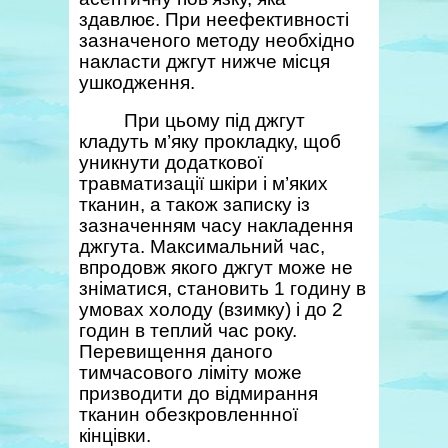
здавлює. При неефективності
зазначеного методу необхідно
накласти джгут нижче місця
ушкодження.
При цьому під джгут
кладуть м’яку прокладку, щоб
уникнути додаткової
травматизації шкіри і м’яких
тканин, а також записку із
зазначенням часу накладення
джгута. Максимальний час,
впродовж якого джгут може не
зніматися, становить 1 годину в
умовах холоду (взимку) і до 2
годин в теплий час року.
Перевищення даного
тимчасового ліміту може
призводити до відмирання
тканин обезкровленнної
кінцівки.