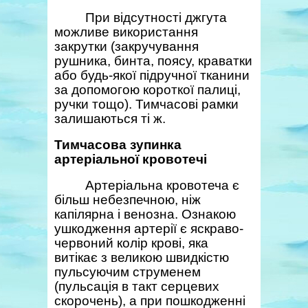
При відсутності джгута
можливе використання
закрутки (закручування
рушника, бинта, поясу, краватки
або будь-якої підручної тканини
за допомогою короткої палиці,
ручки тощо). Тимчасові рамки
залишаються ті ж.
Тимчасова зупинка
артеріальної кровотечі
Артеріальна кровотеча є
більш небезпечною, ніж
капілярна і венозна. Ознакою
ушкодження артерії є яскраво-
червоний колір крові, яка
витікає з великою швидкістю
пульсуючим струменем
(пульсація в такт серцевих
скорочень), а при пошкодженні