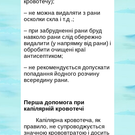
кровотечу);
– не можна видаляти з рани
осколки скла і т.д .;
– при забрудненні рани бруд
навколо рани слід обережно
видалити (у напрямку від рани) і
обробити очищені краї
антисептиком;
– не рекомендується допускати
попадання йодного розчину
всередину рани.
Перша допомога при
капілярній кровотечі
Капілярна кровотеча, як
правило, не супроводжується
значною крововтратою і досить