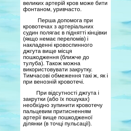
великих артерій кров може бити
фонтаном, уривчасто.
Перша допомога при
кровотечах з артеріальних
судин полягає в піднятті кінцівки
(якщо немає переломів) і
накладенні кровоспинного
джгута вище місця
пошкодження (ближче до
тулуба). Також можна
використовувати закрутку.
Тимчасові обмеження такі ж, як і
при венозній кровотечі.
При відсутності джгута і
закрутки (або їх пошуках)
необхідно зупинити кровотечу
пальцевим притисненням
артерії вище пошкодженої
ділянки (в точці пульсації).