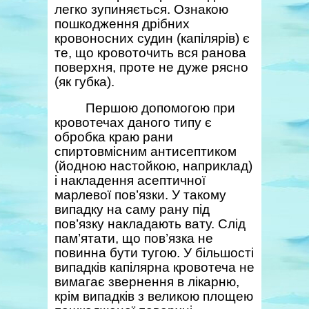
легко зупиняється. Ознакою
пошкодження дрібних
кровоносних судин (капілярів) є
те, що кровоточить вся ранова
поверхня, проте не дуже рясно
(як губка).
Першою допомогою при
кровотечах даного типу є
обробка краю рани
спиртовмісним антисептиком
(йодною настойкою, наприклад)
і накладення асептичної
марлевої пов’язки. У такому
випадку на саму рану під
пов’язку накладають вату. Слід
пам’ятати, що пов’язка не
повинна бути тугою. У більшості
випадків капілярна кровотеча не
вимагає звернення в лікарню,
крім випадків з великою площею