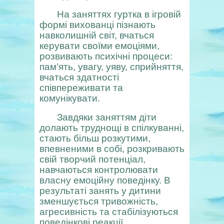
На заняттях гуртка в ігровій
формі вихованці пізнають
навколишній світ, вчаться
керувати своїми емоціями,
розвивають психічні процеси:
пам’ять, увагу, уяву, сприйняття,
вчаться здатності
співпереживати та
комунікувати.
Завдяки заняттям діти
долають труднощі в спілкуванні,
стають більш розкутими,
впевненими в собі, розкривають
свій творчий потенціал,
навчаються контролювати
власну емоційну поведінку. В
результаті занять у дитини
зменшується тривожність,
агресивність та стабілізуються
поведінкові реакції.