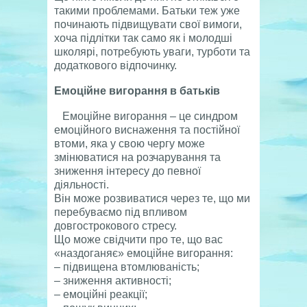
такими проблемами. Батьки теж уже
починають підвищувати свої вимоги,
хоча підлітки так само як і молодші
школярі, потребують уваги, турботи та
додаткового відпочинку.
Емоційне вигорання в батьків
Емоційне вигорання – це синдром
емоційного виснаження та постійної
втоми, яка у свою чергу може
змінюватися на розчарування та
зниження інтересу до певної
діяльності.
Він може розвиватися через те, що ми
перебуваємо під впливом
довгострокового стресу.
Що може свідчити про те, що вас
«наздоганяє» емоційне вигорання:
– підвищена втомлюваність;
– зниження активності;
– емоційні реакції;