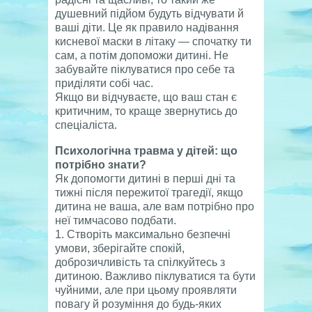
душевний підйом будуть відчувати й
ваші діти. Це як правило надівання
кисневої маски в літаку — спочатку ти
сам, а потім допоможи дитині. Не
забувайте піклуватися про себе та
приділяти собі час.
Якщо ви відчуваєте, що ваш стан є
критичним, то краще звернутись до
спеціаліста.
Психологічна травма у дітей: що
потрібно знати?
Як допомогти дитині в перші дні та
тижні після пережитої трагедії, якщо
дитина не ваша, але вам потрібно про
неї тимчасово подбати.
1. Створіть максимально безпечні
умови, зберігайте спокій,
доброзичливість та спілкуйтесь з
дитиною. Важливо піклуватися та бути
чуйними, але при цьому проявляти
повагу й розуміння до будь-яких