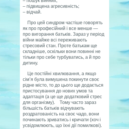
– пошук винних;
– підвищена агресивність;
– відчай.
Про цей синдром частіше говорять
як про професійний і все менше —
про вигорання батьків. Зараз у період
війни майже всі переживають
стресовий стан. Проте батькам ще
складніше, оскільки вони повинні не
тільки про себе турбуватись, а й про
дитину.
Це постійні хвилювання, а якщо
сім’я була вимушена покинути своє
рідне місто, то до цього ще додається
пристосування до нових умов та
адаптація (а це ще додатковий стрес
для організму). Тому часто зараз
більшість батьків відчувають
роздратованість на своє чадо, вони
починають зриватись і кричати (хоч і
усвідомлюють, що їхні дії помилкові).