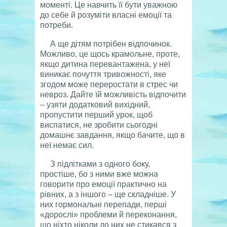
моменті. Це навчить її бути уважною
до себе й розуміти власні емоції та
потреби.
А ще дітям потрібен відпочинок.
Можливо, це щось крамольне, проте,
якщо дитина перевантажена, у неї
виникає почуття тривожності, яке
згодом може переростати в стрес чи
невроз. Дайте їй можливість відпочити
– узяти додатковий вихідний,
пропустити перший урок, щоб
виспатися, не зробити сьогодні
домашнє завдання, якщо бачите, що в
неї немає сил.
З підлітками з одного боку,
простіше, бо з ними вже можна
говорити про емоції практично на
рівних, а з іншого – ще складніше. У
них гормональні перепади, перші
«дорослі» проблеми й переконання,
що ніхто ніколи до них не стикався з