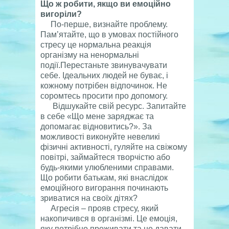
Що ж робити, якщо ви емоційно
вигоріли?
По-перше, визнайте проблему.
Пам’ятайте, що в умовах постійного
стресу це нормальна реакція
організму на ненормальні
події.Перестаньте звинувачувати
себе. Ідеальних людей не буває, і
кожному потрібен відпочинок. Не
соромтесь просити про допомогу.
Відшукайте свій ресурс. Запитайте
в себе «Що мене заряджає та
допомагає відновитись?». За
можливості виконуйте невеликі
фізичні активності, гуляйте на свіжому
повітрі, займайтеся творчістю або
будь-якими улюбленими справами.
Що робити батькам, які внаслідок
емоційного вигорання починають
зриватися на своїх дітях?
Агресія – прояв стресу, який
накопичився в організмі. Це емоція,
яку потрібно проживати та не давати