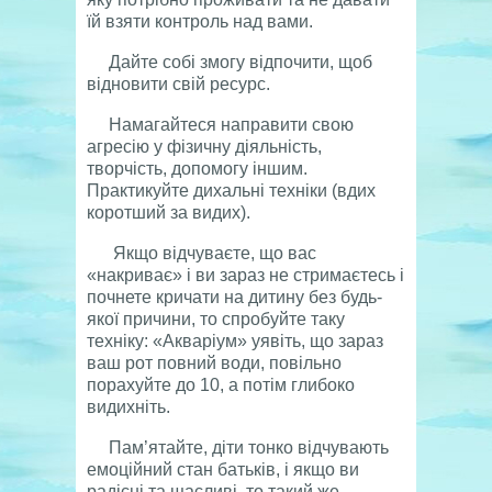
їй взяти контроль над вами.
Дайте собі змогу відпочити, щоб
відновити свій ресурс.
Намагайтеся направити свою
агресію у фізичну діяльність,
творчість, допомогу іншим.
Практикуйте дихальні техніки (вдих
коротший за видих).
Якщо відчуваєте, що вас
«накриває» і ви зараз не стримаєтесь і
почнете кричати на дитину без будь-
якої причини, то спробуйте таку
техніку: «Акваріум» уявіть, що зараз
ваш рот повний води, повільно
порахуйте до 10, а потім глибоко
видихніть.
Пам’ятайте, діти тонко відчувають
емоційний стан батьків, і якщо ви
радісні та щасливі, то такий же