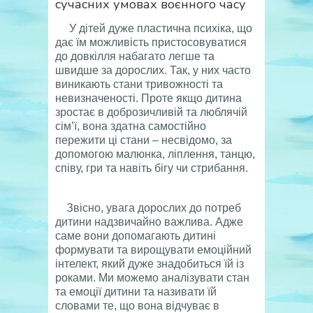
сучасних умовах воєнного часу
У дітей дуже пластична психіка, що
дає їм можливість пристосовуватися
до довкілля набагато легше та
швидше за дорослих. Так, у них часто
виникають стани тривожності та
невизначеності. Проте якщо дитина
зростає в доброзичливій та люблячій
сім’ї, вона здатна самостійно
пережити ці стани – несвідомо, за
допомогою малюнка, ліплення, танцю,
співу, гри та навіть бігу чи стрибання.
Звісно, увага дорослих до потреб
дитини надзвичайно важлива. Адже
саме вони допомагають дитині
формувати та вирощувати емоційний
інтелект, який дуже знадобиться їй із
роками. Ми можемо аналізувати стан
та емоції дитини та називати їй
словами те, що вона відчуває в