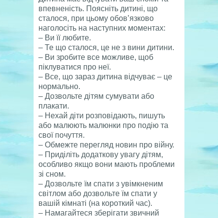
впевненість. Поясніть дитині, що
сталося, при цьому обов’язково
наголосіть на наступних моментах:
– Ви її любите.
– Те що сталося, це не з вини дитини.
– Ви зробите все можливе, щоб
піклуватися про неї.
– Все, що зараз дитина відчуває – це
нормально.
– Дозвольте дітям сумувати або
плакати.
– Нехай діти розповідають, пишуть
або малюють малюнки про подію та
свої почуття.
– Обмежте перегляд новин про війну.
– Приділіть додаткову увагу дітям,
особливо якщо вони мають проблеми
зі сном.
– Дозвольте їм спати з увімкненим
світлом або дозвольте їм спати у
вашій кімнаті (на короткий час).
– Намагайтеся зберігати звичний