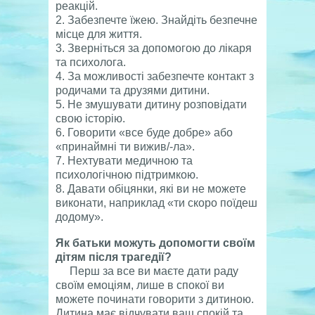
реакцій.
2. Забезпечте їжею. Знайдіть безпечне
місце для життя.
3. Зверніться за допомогою до лікаря
та психолога.
4. За можливості забезпечте контакт з
родичами та друзями дитини.
5. Не змушувати дитину розповідати
свою історію.
6. Говорити «все буде добре» або
«принаймні ти вижив/-ла».
7. Нехтувати медичною та
психологічною підтримкою.
8. Давати обіцянки, які ви не можете
виконати, наприклад «ти скоро поїдеш
додому».
Як батьки можуть допомогти своїм
дітям після трагедії?
Перш за все ви маєте дати раду
своїм емоціям, лише в спокої ви
можете починати говорити з дитиною.
Дитина має відчувати ваш спокій та