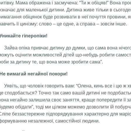
витівку. Мама ображена і засмучена: “Ти ж обіцяв!” Вона прос
означає для маленької дитини. Дитина живе тільки в сьогоден
вимагання обіцянок буде розвивати в неї почуття провини, я
навчить її цинізму: слово – це одне, а справа – зовсім інше.
Уникайте гіперопіки!
Зайва опіка привчає дитину до думки, що сама вона нічого
можуть оцінити можливостей дітей що-небудь робити самостій
роби за дитину те, що вона може зробити сама”.
Не вимагай негайної покори!
Уявіть, що чоловік говорить вам: “Олена, кинь все і цю ж х
це сподобається? Точно так само вашій дитині не подобаєть
вона негайно залишила своє заняття, краще попередити її за
будемо обідати”, тоді ми цілком можемо дозволити їй побурч
Сліпе беззастережне підпорядкування характерно для маріо
формуванню незалежної, самостійної людини.