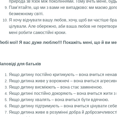
природа зв’язок між поколіннями. Тому вчіть мене, буд
Пам’ятайте, що ми з вами не випадково: ми маємо доп
безмежному світі.
Я хочу відчувати вашу любов, хочу, щоб ви частіше бра
цілували. Але обережно, аби ваша любов не перетвори
мені робити самостійні кроки.
Любі мої! Я вас дуже люблю!!!
Покажіть мені, що й ви м
Заповіді для батьків
Якщо дитину постійно критикують – вона вчиться ненав
Якщо дитина живе у ворожнечі – вона вчиться агресивн
Якщо дитину висміюють – вона стає замкненою.
Якщо дитині постійно докоряють – вона вчиться жити з
Якщо дитину хвалять – вона вчиться бути вдячною.
Якщо дитину підтримують – вона вчиться цінувати себе
Якщо дитина живе в розумінні добра й доброзичливості