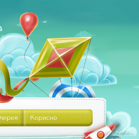
лерея
Корисно