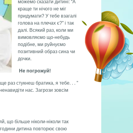
можемо сказати дитині: “А
краще ти нічого не міг
придумати? У тебе взагалі
голова на плечах є?” і так
далі. Всякий раз, коли ми
вимовляємо що-небудь
подібне, ми руйнуємо
позитивний образ сина чи
дочки.
Не погрожуй!
 раз стукнеш братика, я тебе. . . ”
ненавидіти нас. Загрози зовсім
й, що більше ніколи-ніколи так
півгодини дитина повторює свою