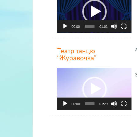
00:00
01:01
Театр танцю
“Журавочка”
Відеопрогравач
00:00
01:29