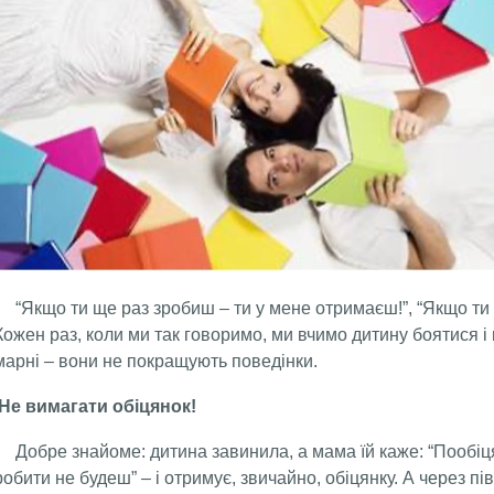
“Якщо ти ще раз зробиш – ти у мене отримаєш!”, “Якщо ти ще
Кожен раз, коли ми так говоримо, ми вчимо дитину боятися і 
марні – вони не покращують поведінки.
Не вимагати обіцянок!
Добре знайоме: дитина завинила, а мама їй каже: “Пообіця
робити не будеш” – і отримує, звичайно, обіцянку. А через 