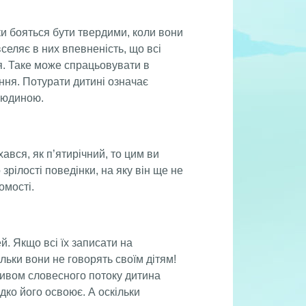
и бояться бути твердими, коли вони
вселяє в них впевненість, що всі
ся. Таке може спрацьовувати в
ання. Потурати дитині означає
людиною.
вся, як п’ятирічний, то цим ви
зрілості поведінки, на яку він ще не
омості.
. Якщо всі їх записати на
льки вони не говорять своїм дітям!
пливом словесного потоку дитина
идко його освоює. А оскільки