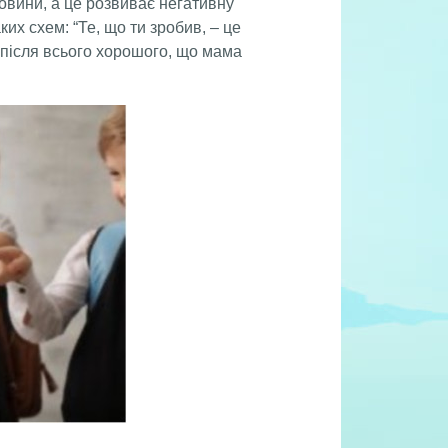
овини, а це розвиває негативну
их схем: “Те, що ти зробив, – це
и після всього хорошого, що мама