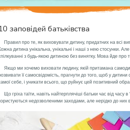
10 заповідей батьківства
Правил про те, як виховувати дитину, придатних на всі випадк
Кожна дитина унікальна, унікальні і наші з нею стосунки. Але 
спілкуванні з будь-якою дитиною без винятку. Мова йде про 
Якщо ми хочемо виховати людину, якій притамана самодис
розвивати її самосвідомість, прагнути до того, щоб у дитин
самої себе, і уникати всього, що руйнує цей позитивний обра
Що гріха таїти, навіть найтерплячіші батьки час від часу в
користуються недозволеними заходами, але нерідко до них 