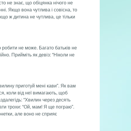
то не знає, що обіцянка нічого не
ні. Якщо вона чутлива і совісна, то
кщо ж дитина не чутлива, це тільки
 робити не може. Багато батьків не
но. Прийміть як девіз: “Ніколи не
вилину приготуй мені кави”. Як вам
ся, коли від неї вимагають, щоб
здалегідь: “Хвилин через десять
ати трохи: “Ой, мам! Я ще пограю”.
нетки, але воно не сприяє