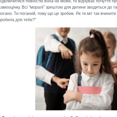
відключитися повністю вона не може, то відчуває почуття пр
самооцінку. Всі “моралі” зрештою для дитини зводяться до так
погано. Ти поганий, тому що це зробив. Як ти міг так вчинит
зробила для тебе?”