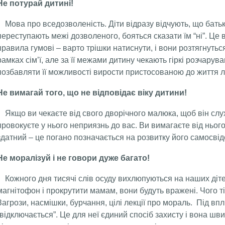
Не потурай дитині!
Мова про вседозволеність. Діти відразу відчують, що батьк
переступають межі дозволеного, бояться сказати їм “ні”. Це 
правила гумові – варто трішки натиснути, і вони розтягнуть
рамках сім’ї, але за її межами дитину чекають гіркі розчарув
позбавляти її можливості вирости пристосованою до життя 
Не вимагай того, що не відповідає віку дитини!
Якщо ви чекаєте від свого дворічного малюка, щоб він слуха
провокуєте у нього неприязнь до вас. Ви вимагаєте від нього 
здатний – це погано позначається на розвитку його самосвід
Не моралізуй і не говори дуже багато!
Кожного дня тисячі слів осуду вихлюпуються на наших дітей
магнітофон і прокрутити мамам, вони будуть вражені. Чого ті
Загрози, насмішки, бурчання, цілі лекції про мораль. Під в
“відключається”. Це для неї єдиний спосіб захисту і вона шв