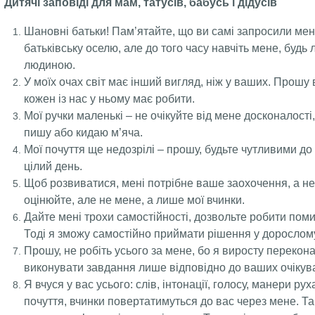
Дитячі заповіді для мам, татусів, бабусь і дідусів
Шановні батьки! Пам’ятайте, що ви самі запросили мен
батьківську оселю, але до того часу навчіть мене, будь 
людиною.
У моїх очах світ має інший вигляд, ніж у ваших. Прошу в
кожен із нас у ньому має робити.
Мої ручки маленькі – не очікуйте від мене досконалості
пишу або кидаю м’яча.
Мої почуття ще недозрілі – прошу, будьте чутливими до
цілий день.
Щоб розвиватися, мені потрібне ваше заохочення, а не 
оцінюйте, але не мене, а лише мої вчинки.
Дайте мені трохи самостійності, дозвольте робити поми
Тоді я зможу самостійно приймати рішення у дорослому
Прошу, не робіть усього за мене, бо я виросту перекон
виконувати завдання лише відповідно до ваших очікув
Я вчуся у вас усього: слів, інтонації, голосу, манери р
почуття, вчинки повертатимуться до вас через мене. 