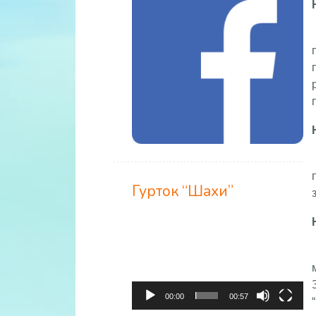
Гурток “Шахи”
Відеопрогравач
00:00
00:57