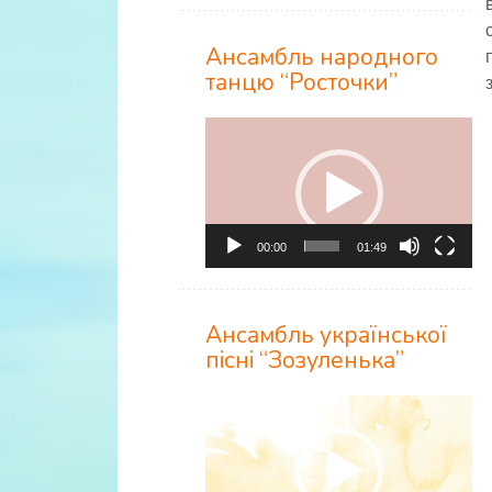
Ансамбль народного
танцю “Росточки”
Відеопрогравач
00:00
01:49
Ансамбль української
пісні “Зозуленька”
Відеопрогравач