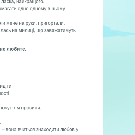
ь ласка, найкращого.
омагати одне одному в цьому
ли мене на руки, пригортали,
лась на милиці, що заважатимуть
ене любите.
идіти.
ості.
 почуттям провини.
.
 – вона вчиться знаходити любов у