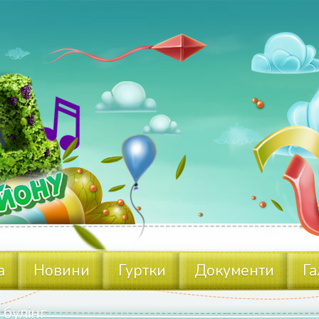
а
Новини
Гуртки
Документи
Га
 булінг