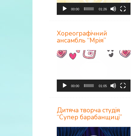
00:00
01:26
Хореографічний
ансамбль “Мрія”
Відеопрогравач
00:00
01:05
Дитяча творча студія
“Супер барабанщиці”
Відеопрогравач