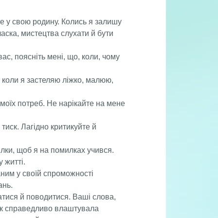
е у свою родину. Колись я залишу
ласка, мистецтва слухати й бути
ас, поясніть мені, що, коли, чому
, коли я застеляю ліжко, малюю,
 моїх потреб. Не нарікайте на мене
тиск. Лагідно критикуйте й
лки, щоб я на помилках учився.
 житті.
аним у своїй спроможності
ань.
ухатися й поводитися. Ваші слова,
Так справедливо влаштувала