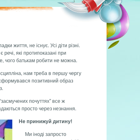
и життя, не існує. Усі діти різні.
є речі, які протипоказані при
те, чого батькам робити не можна.
ципліна, нам треба в першу чергу
и сформувався позитивний образ
з.
 “засмучених почуттях” все ж
вдаються просто через незнання.
Не принижуй дитину!
Ми іноді запросто